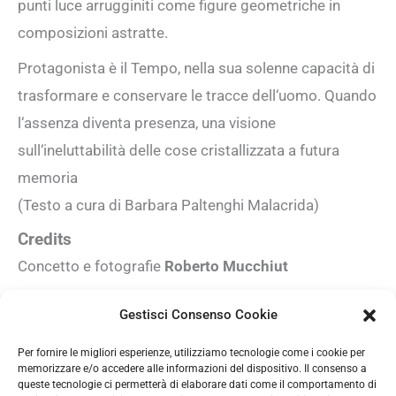
punti luce arrugginiti come figure geometriche in
composizioni astratte.
Protagonista è il Tempo, nella sua solenne capacità di
trasformare e conservare le tracce dell‘uomo. Quando
l‘assenza diventa presenza, una visione
sull‘ineluttabilità delle cose cristallizzata a futura
memoria
(Testo a cura di Barbara Paltenghi Malacrida)
Credits
Concetto e fotografie
Roberto Mucchiut
Produzione
Gestisci Consenso Cookie
Seti New Media for Arts and Culture
Per fornire le migliori esperienze, utilizziamo tecnologie come i cookie per
Eventi
memorizzare e/o accedere alle informazioni del dispositivo. Il consenso a
queste tecnologie ci permetterà di elaborare dati come il comportamento di
2.12 – 31.12.2012 mostra collettiva, Galleria 2V,